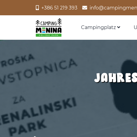
+386 51 219 393
info@campingmen
Campingplatz
U
JAHRE