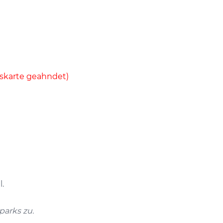
eskarte geahndet)
.
arks zu.