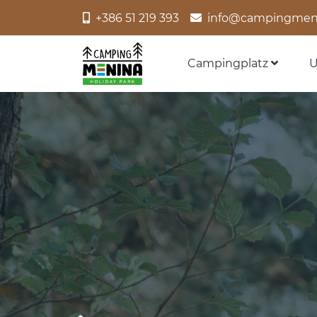
+386 51 219 393
info@campingmen
Campingplatz
U