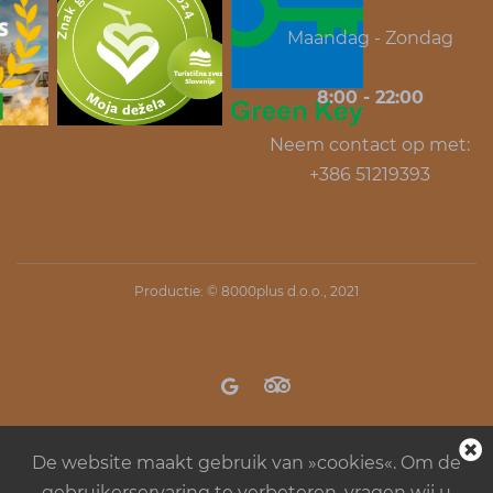
Maandag - Zondag
8:00 - 22:00
Neem contact op met:
+386 51219393
Productie: ©
8000plus d.o.o.
, 2021
De website maakt gebruik van »cookies«. Om de
gebruikerservaring te verbeteren, vragen wij u