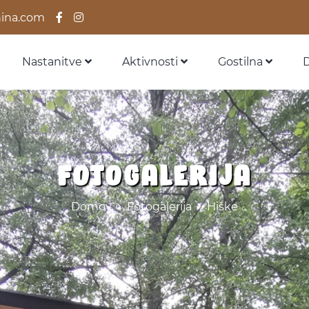
ina.com
Nastanitve
Aktivnosti
Gostilna
Fotogalerija
Domov
Fotogalerija
Hiške