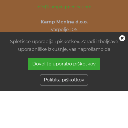
info@campingmenina.com
Kamp Menina d.o.o.
Varpolje 105
SI-3332 Rečica ob Savinji
Spletišče uporablja »piškotke«. Zaradi izboljšave
Slovenia
uporabniške izkušnje, vas naprošamo da
Dovolite uporabo piškotkov
Politika piškotkov