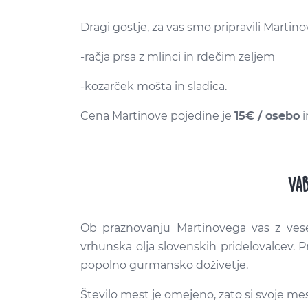
Dragi gostje, za vas smo pripravili Martin
-račja prsa z mlinci in rdečim zeljem
-kozarček mošta in sladica.
Cena Martinove pojedine je
15€ / osebo
i
Vab
Ob praznovanju Martinovega vas z vese
vrhunska olja slovenskih pridelovalcev. Pr
popolno gurmansko doživetje.
Število mest je omejeno, zato si svoje m