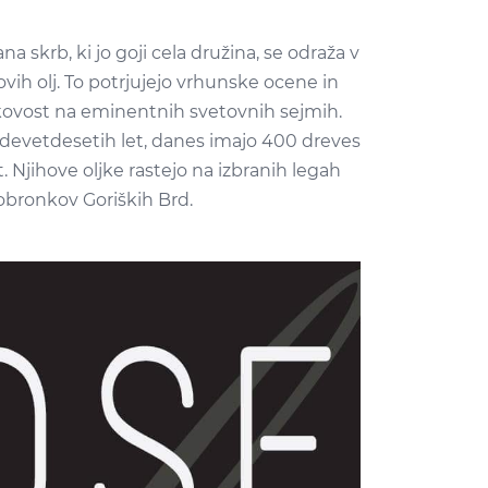
a skrb, ki jo goji cela družina, se odraža v
vih olj. To potrjujejo vrhunske ocene in
akovost na eminentnih svetovnih sejmih.
di devetdesetih let, danes imajo 400 dreves
t. Njihove oljke rastejo na izbranih legah
obronkov Goriških Brd.