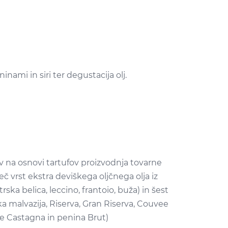
nami in siri ter degustacija olj.
ov na osnovi tartufov proizvodnja tovarne
eč vrst ekstra deviškega oljčnega olja iz
trska belica, leccino, frantoio, buža) in šest
ka malvazija, Riserva, Gran Riserva, Couvee
e Castagna in penina Brut)