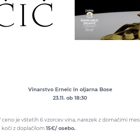
Vinarstvo Erneic in oljarna Bose
23.11. ob 18:30
V ceno je vštetih 6 vzorcev vina, narezek z domačimi mesni
i koči z doplačilom
15€/ osebo.