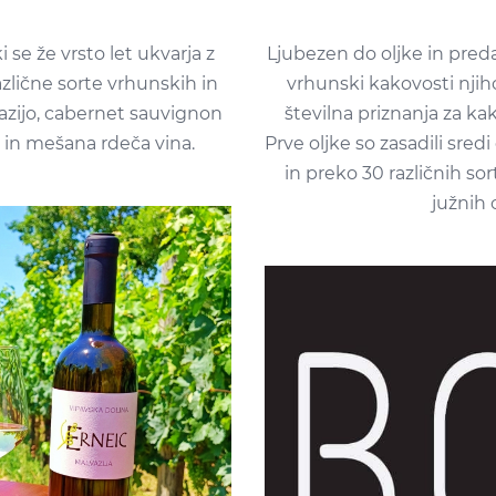
 se že vrsto let ukvarja z
Ljubezen do oljke in predan
zlične sorte vrhunskih in
vrhunski kakovosti njiho
vazijo, cabernet sauvignon
številna priznanja za k
 in mešana rdeča vina.
Prve oljke so zasadili sre
in preko 30 različnih sor
južnih 