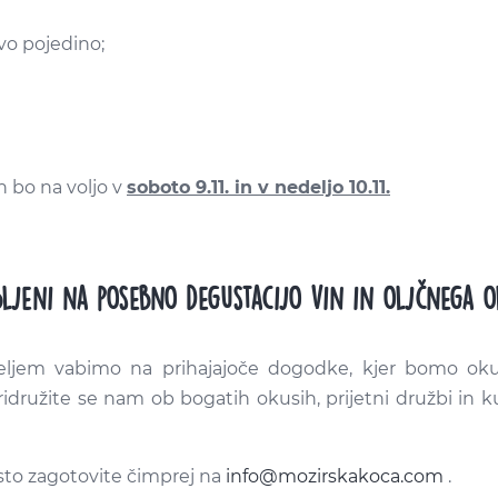
ovo pojedino;
n bo na voljo v
soboto 9.11. in v nedeljo 10.11.
ljeni na posebno degustacijo vin in oljčnega o
ljem vabimo na prihajajoče dogodke, kjer bomo okušal
idružite se nam ob bogatih okusih, prijetni družbi in ku
esto zagotovite čimprej na
info@mozirskakoca.com
.