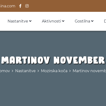
ina.com
Nastanitve
Aktivnosti
Gostilna
Martinov november
omov
Nastanitve
Mozirska koča
Martinov novemb