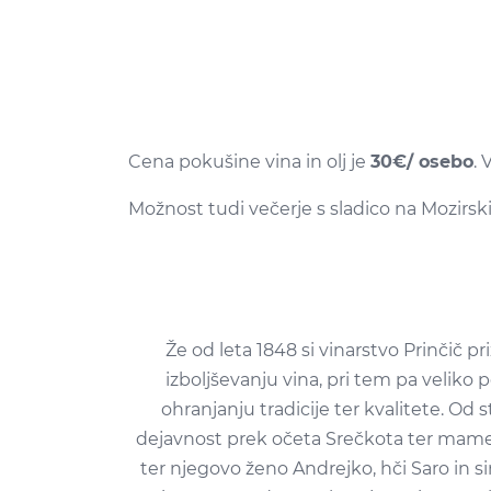
Cena pokušine vina in olj je
30€/ osebo
. 
Možnost tudi večerje s sladico na Mozirsk
Že od leta 1848 si vinarstvo Prinčič
izboljševanju vina, pri tem pa veliko
ohranjanju tradicije ter kvalitete. Od s
dejavnost prek očeta Srečkota ter mame
ter njegovo ženo Andrejko, hči Saro in s