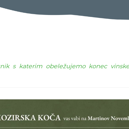
znik s katerim obeležujemo konec vinske