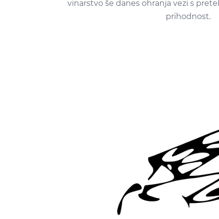
vinarstvo še danes ohranja vezi s prete
prihodnost.