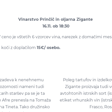
Vinarstvo Prinčič in oljarna Zigante
16.11. ob 18:30
V ceno je vštetih 6 vzorcev vina, narezek z domačimi mesni
i koči z doplačilom
15€/ osebo.
 prizadeva k nenehnemu
Poleg tartufov in izdelk
 pozornosti nameni tudi
Zigante proizvaja tudi v
tarih staršev pa se je ta
avtohtonih istrskih sort (is
 Afre prenesla na Tomaža
etiket vrhunskih vin (istrs
ina Tineta. Tako družinsko
Frasco, Ros