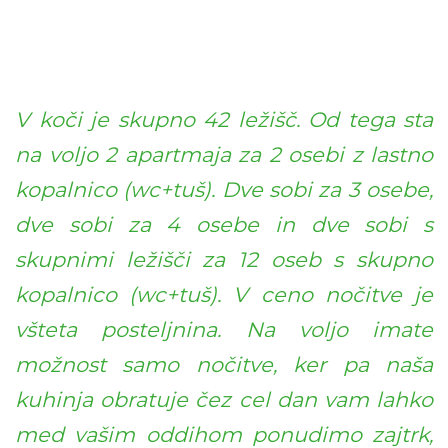
V koči je skupno 42 ležišč. Od tega sta
na voljo 2 apartmaja za 2 osebi z lastno
kopalnico (wc+tuš). Dve sobi za 3 osebe,
dve sobi za 4 osebe in dve sobi s
skupnimi ležišči za 12 oseb s skupno
kopalnico (wc+tuš). V ceno nočitve je
všteta posteljnina. Na voljo imate
možnost samo nočitve, ker pa naša
kuhinja obratuje čez cel dan vam lahko
med vašim oddihom ponudimo zajtrk,