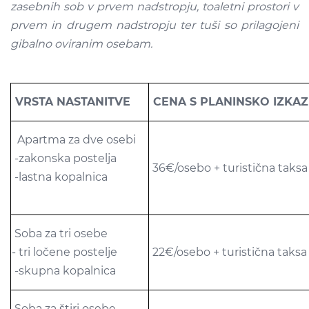
zasebnih sob v prvem nadstropju, toaletni prostori v
prvem in drugem nadstropju ter tuši so prilagojeni
gibalno oviranim osebam.
VRSTA NASTANITVE
CENA S PLANINSKO IZKA
Apartma za dve osebi
-zakonska postelja
36€/osebo + turistična taksa
-lastna kopalnica
Soba za tri osebe
- tri ločene postelje
22€/osebo + turistična taksa
-skupna kopalnica
Soba za štiri osebe