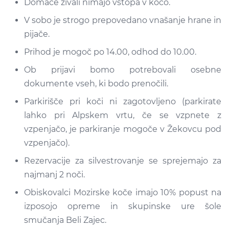
Domače živali nimajo vstopa v kočo.
V sobo je strogo prepovedano vnašanje hrane in
pijače.
Prihod je mogoč po 14.00, odhod do 10.00.
Ob prijavi bomo potrebovali osebne
dokumente vseh, ki bodo prenočili.
Parkirišče pri koči ni zagotovljeno (parkirate
lahko pri Alpskem vrtu, če se vzpnete z
vzpenjačo, je parkiranje mogoče v Žekovcu pod
vzpenjačo).
Rezervacije za silvestrovanje se sprejemajo za
najmanj 2 noči.
Obiskovalci Mozirske koče imajo 10% popust na
izposojo opreme in skupinske ure šole
smučanja Beli Zajec.