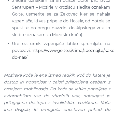
Sledite oznakam za smučišče Golte (AC izvoz
Šentrupert – Mozirje, v krožišču sledite oznakam
Golte, usmerite se za Žekovec kjer se nahaja
vzpenjača, ki vas pripelje do Hotela, od hotela se
spustite po bregu navzdol do Alpskega vrta in
sledite oznakam za Mozirsko kočo).
Ure oz. urnik vzpenjače lahko spremljate na
povezavi:
https://www.golte.si/zima/spoznajte/kako
do-nas/
Mozirska koča je ena izmed redkih koč do katere je
dostop in notranjost v celoti prilagojena osebam z
omejeno mobilnostjo. Do koče se lahko pripeljete z
avtomobilom vse do vhodnih vrat, notranjost je
prilagojena dostopu z invalidskim vozičkom. Koča
ima dvigalo, ki omogoča enostaven prihod do