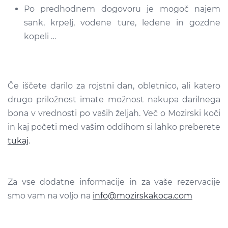
Po predhodnem dogovoru je mogoč najem
sank, krpelj, vodene ture, ledene in gozdne
kopeli …
Če iščete darilo za rojstni dan, obletnico, ali katero
drugo priložnost imate možnost nakupa darilnega
bona v vrednosti po vaših željah. Več o Mozirski koči
in kaj početi med vašim oddihom si lahko preberete
tukaj
.
Za vse dodatne informacije in za vaše rezervacije
smo vam na voljo na
info@mozirskakoca.com