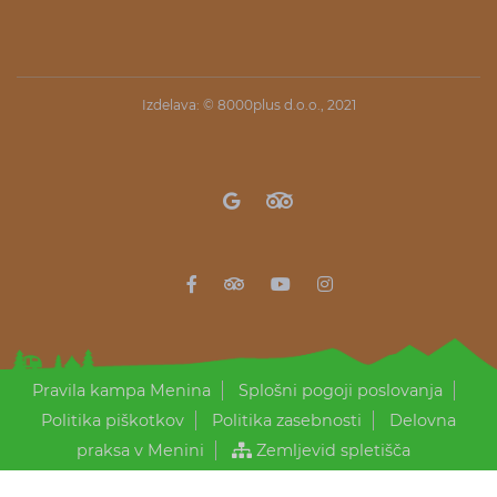
Izdelava: ©
8000plus d.o.o.
, 2021
Pravila kampa Menina
Splošni pogoji poslovanja
Politika piškotkov
Politika zasebnosti
Delovna
praksa v Menini
Zemljevid spletišča