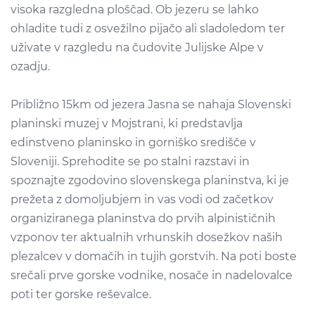
visoka razgledna ploščad. Ob jezeru se lahko
ohladite tudi z osvežilno pijačo ali sladoledom ter
uživate v razgledu na čudovite
Julijske Alpe
v
ozadju.
Približno 15km od jezera Jasna se nahaja
Slovenski
planinski muzej v
Mojstrani
, ki predstavlja
edinstveno planinsko in gorniško središče v
Sloveniji. Sprehodite se po stalni razstavi in
spoznajte zgodovino slovenskega planinstva, ki je
prežeta z domoljubjem in vas vodi od začetkov
organiziranega planinstva do prvih alpinističnih
vzponov ter aktualnih vrhunskih dosežkov naših
plezalcev v domačih in tujih gorstvih. Na poti boste
srečali prve gorske vodnike, nosače in nadelovalce
poti ter gorske reševalce
.