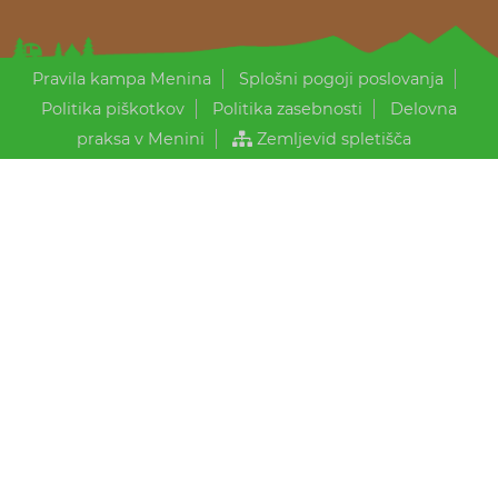
Pravila kampa Menina
Splošni pogoji poslovanja
Politika piškotkov
Politika zasebnosti
Delovna
praksa v Menini
Zemljevid spletišča