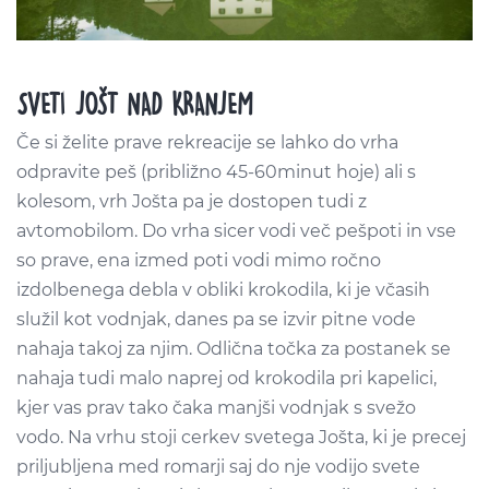
SVETI JOŠT NAD KRANJEM
Če si želite prave rekreacije se lahko do vrha
odpravite peš (približno 45-60minut hoje) ali s
kolesom, vrh Jošta pa je dostopen tudi z
avtomobilom. Do vrha sicer vodi več pešpoti in vse
so prave, ena izmed poti vodi mimo ročno
izdolbenega debla v obliki krokodila, ki je včasih
služil kot vodnjak, danes pa se izvir pitne vode
nahaja takoj za njim. Odlična točka za postanek se
nahaja tudi malo naprej od krokodila pri kapelici,
kjer vas prav tako čaka manjši vodnjak s svežo
vodo. Na vrhu stoji cerkev svetega Jošta, ki je precej
priljubljena med romarji saj do nje vodijo svete