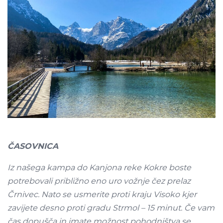
ČASOVNICA
Iz našega kampa do Kanjona reke Kokre boste
potrebovali približno eno uro vožnje čez prelaz
Črnivec. Nato se usmerite proti kraju Visoko kjer
zavijete desno proti gradu Strmol – 15 minut. Če vam
čas dopušča in imate možnost pohodništva se