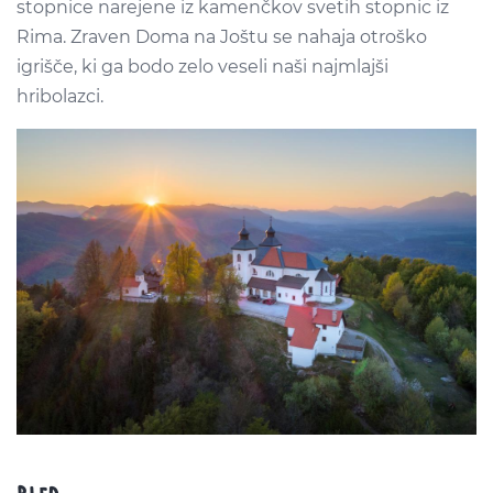
stopnice narejene iz kamenčkov svetih stopnic iz
Rima. Zraven Doma na Joštu se nahaja otroško
igrišče, ki ga bodo zelo veseli naši najmlajši
hribolazci.