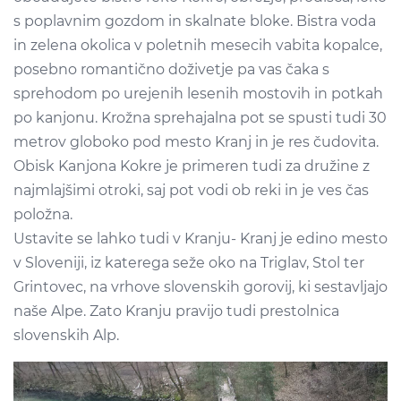
s poplavnim gozdom in skalnate bloke. Bistra voda
in zelena okolica v poletnih mesecih vabita kopalce,
posebno romantično doživetje pa vas čaka s
sprehodom po urejenih lesenih mostovih in potkah
po kanjonu. Krožna sprehajalna pot se spusti tudi 30
metrov globoko pod mesto Kranj in je res čudovita.
Obisk Kanjona Kokre je primeren tudi za družine z
najmlajšimi otroki, saj pot vodi ob reki in je ves čas
položna.
Ustavite se lahko tudi v Kranju- Kranj je edino mesto
v Sloveniji, iz katerega seže oko na Triglav, Stol ter
Grintovec, na vrhove slovenskih gorovij, ki sestavljajo
naše Alpe. Zato Kranju pravijo tudi prestolnica
slovenskih Alp.