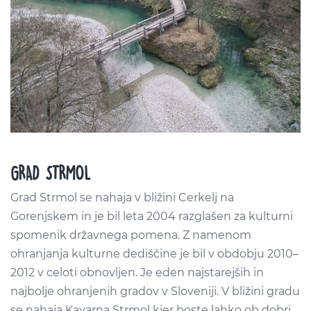
GRAD STRMOL
Grad Strmol se nahaja v bližini Cerkelj na
Gorenjskem in je bil leta 2004 razglašen za kulturni
spomenik državnega pomena. Z namenom
ohranjanja kulturne dediščine je bil v obdobju 2010–
2012 v celoti obnovljen. Je eden najstarejših in
najbolje ohranjenih gradov v Sloveniji. V bližini gradu
se nahaja Kavarna Strmol kjer boste lahko ob dobri