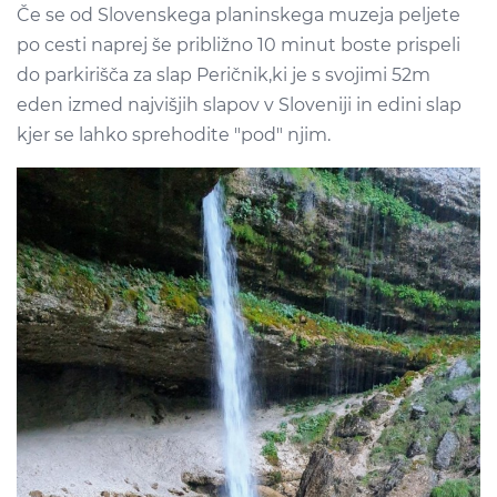
Če se od Slovenskega planinskega muzeja peljete
po cesti naprej še približno 10 minut boste prispeli
do parkirišča za slap Peričnik,ki je s svojimi 52m
eden izmed najvišjih slapov v Sloveniji in edini slap
kjer se lahko sprehodite "pod" njim.