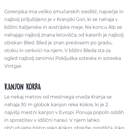
Gorenjska ima veliko smučarskih središč, največje in
najbolj priljubljeno je v Kranjski Gori, ki se nahaja v
bližini italijanske in avstrijske meje. Na koncu Alp se
nahajajo najbolj znana letovišča, od katerih je najbolj
obiskan Bled. Bled je znan predvsem po gradu,
otoku in cerkvici na njem. V bližini Bleda sta za
ogled najbolj zanimivi Pokljuška soteska in soteska
Vintgar.
KANJON KOKRA
Le nekaj metrov od mestnega vrveža Kranja se
nahaja 30 m globok kanjon reke Kokre, ki je 2.
najvišji mestni kanjon v Evropi. Ponuja popoln oddih
in sprostitev v idilični naravi. V njem lahko
občudujete bistro reko Kokro, obrežje, prodišča, loko