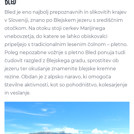
BLED
Bled je eno najbolj prepoznavnih in slikovitih krajev
v Sloveniji, znano po Blejskem jezeru s središčnim
otočkom. Na otoku stoji cerkev Marijinega
vnebovzetja, do katere se lahko obiskovalci
pripeljejo s tradicionalnim lesenim čolnom – pletno.
Poleg nepozabne vožnje s pletno Bled ponuja tudi
čudovit razgled z Blejskega gradu, sprostitev ob
jezeru ter okušanje znamenite blejske kremne
rezine. Obdan je z alpsko naravo, ki omogoča
številne aktivnosti, kot so pohodništvo, kolesarjenje
in veslanje.