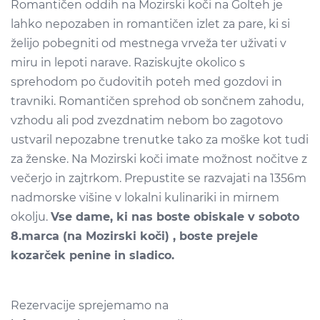
Romantičen oddih na Mozirski koči na Golteh je
lahko nepozaben in romantičen izlet za pare, ki si
želijo pobegniti od mestnega vrveža ter uživati v
miru in lepoti narave. Raziskujte okolico s
sprehodom po čudovitih poteh med gozdovi in
travniki. Romantičen sprehod ob sončnem zahodu,
vzhodu ali pod zvezdnatim nebom bo zagotovo
ustvaril nepozabne trenutke tako za moške kot tudi
za ženske. Na Mozirski koči imate možnost nočitve z
večerjo in zajtrkom. Prepustite se razvajati na 1356m
nadmorske višine v lokalni kulinariki in mirnem
okolju.
Vse dame, ki nas boste obiskale v soboto
8.marca (na Mozirski koči) , boste prejele
kozarček penine in sladico.
Rezervacije sprejemamo na