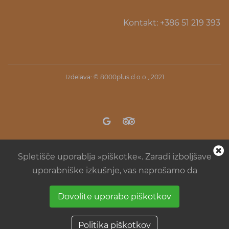
Kontakt: +386 51 219 393
Izdelava: ©
8000plus d.o.o.
, 2021
Spletišče uporablja »piškotke«. Zaradi izboljšave
uporabniške izkušnje, vas naprošamo da
Dovolite uporabo piškotkov
Pravila kampa Menina
Splošni pogoji poslovanja
Politika piškotkov
Politika zasebnosti
Delovna
Politika piškotkov