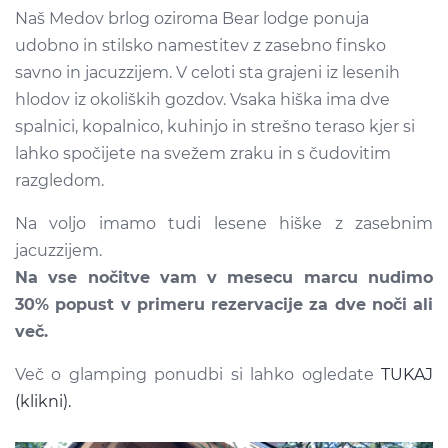
Naš Medov brlog oziroma Bear lodge ponuja
udobno in stilsko namestitev z zasebno finsko
savno in jacuzzijem. V celoti sta grajeni iz lesenih
hlodov iz okoliških gozdov. Vsaka hiška ima dve
spalnici, kopalnico, kuhinjo in strešno teraso kjer si
lahko spočijete na svežem zraku in s čudovitim
razgledom.
Na voljo imamo tudi lesene hiške z zasebnim
jacuzzijem.
Na vse nočitve vam v mesecu marcu nudimo
30% popust v primeru rezervacije za dve noči ali
več.
Več o glamping ponudbi si lahko ogledate
TUKAJ
(klikni).