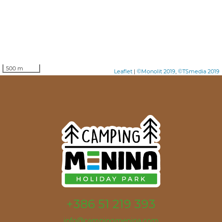
500 m
Leaflet
|
©Monolit 2019
,
©TSmedia 2019
+386 51 219 393
info@campingmenina.com