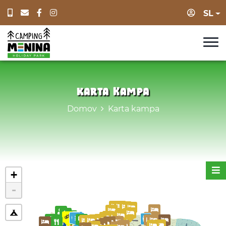
Prijava
SL
Karta kampa
Domov
Karta kampa
+
-